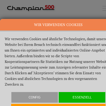
WIR VERWENDEN COOKIES
Wir verwenden Cookies und ähnliche Technologien, damit unser
Website bei Ihrem Besuch technisch einwandfrei funktioniert un
um Ihnen ein optimiertes und individualisiertes Online-Angebot
Impressum
bieten. Außerdem binden wir so die Scripte von
Kooperationspartnern für Statistiken zur Nutzung unserer Websit
zur Leistungsmessung sowie zum Anzeigen relevanter Inhalte ein
Angaben gemäß § 5 TMG:
Durch Klicken auf "Akzeptieren" stimmen Sie dem Einsatz von
Cookies und ähnlichen Technologien zu den vorgenannten
BERKEL AHK ALKOHOLHANDEL GMBH & CO. KG
Zwecken zu.
Erbachstraße 18
67065 Ludwigshafen
CONFIG
ESSENZIELL